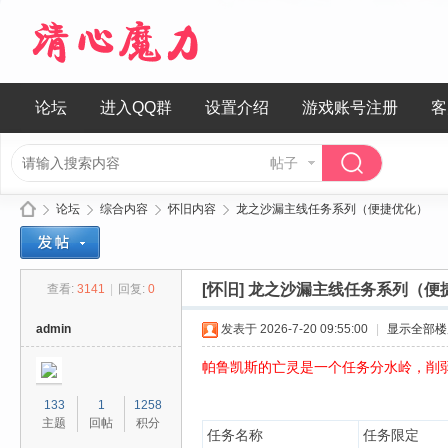
论坛
进入QQ群
设置介绍
游戏账号注册
客
帖子
论坛
综合内容
怀旧内容
龙之沙漏主线任务系列（便捷优化）
[怀旧]
龙之沙漏主线任务系列（便
查看:
3141
|
回复:
0
清
»
›
›
›
admin
发表于 2026-7-20 09:55:00
|
显示全部楼
帕鲁凯斯的亡灵是一个任务分水岭，削弱b
133
1
1258
主题
回帖
积分
任务名称
任务限定