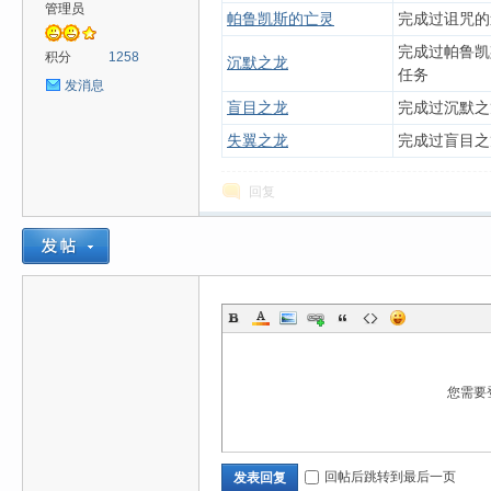
管理员
帕鲁凯斯的亡灵
完成过诅咒的
完成过帕鲁凯
心
积分
1258
沉默之龙
任务
发消息
盲目之龙
完成过沉默之
失翼之龙
完成过盲目之
回复
魔
您需要
回帖后跳转到最后一页
发表回复
力