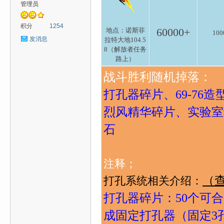
管理员
心
积分
1254
60000+
地点：诺斯菲
100
发消息
拉特大地104.5
8（解放者任务
路上）
战斗胜利随机掉落：
打孔器碎片、69-76
烈风精华碎片、实验室
魔
石
注释；
（
打孔系统相关介绍：
打孔器碎片：50个可合
成固定打孔器（固定3
力