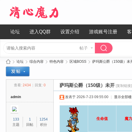
论坛
进入QQ群
设置介绍
游戏账号注册
客
帖子
论坛
综合内容
特色内容
区域BOSS
萨玛斯公爵（150级）未
萨玛斯公爵（150级）未开
查看:
2434
|
回复:
0
[复制链接]
清
»
›
›
›
›
admin
发表于 2026-7-23 09:55:00
|
显示全部楼
生命值
魔
133
1
1254
主题
回帖
积分