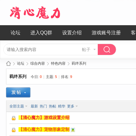
论坛
进入QQ群
设置介绍
游戏账号注册
客
帖子
论坛
综合内容
特色内容
羁绊系列
羁绊系列
今日:
0
|
主题:
5
|
排名:
9
清
»
›
›
›
全部主题
最新
热门
热帖
精华
更多
【清心魔力】游戏设置介绍
【清心魔力】宠物形象定制