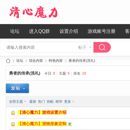
论坛
进入QQ群
设置介绍
游戏账号注册
客
帖子
论坛
综合内容
特色内容
勇者的传承(洗礼)
勇者的传承(洗礼)
今日:
0
|
主题:
5
|
排名:
10
清
»
›
›
›
全部主题
最新
热门
热帖
精华
更多
【清心魔力】游戏设置介绍
【清心魔力】宠物形象定制