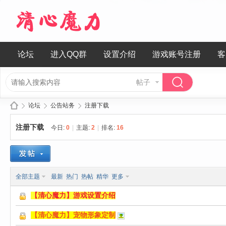
论坛
进入QQ群
设置介绍
游戏账号注册
客
帖子
论坛
公告站务
注册下载
注册下载
今日:
0
|
主题:
2
|
排名:
16
清
»
›
›
全部主题
最新
热门
热帖
精华
更多
【清心魔力】游戏设置介绍
【清心魔力】宠物形象定制